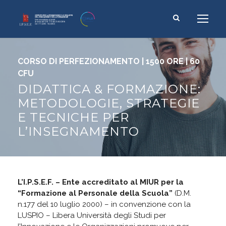
CORSO DI PERFEZIONAMENTO | 1500 ORE | 60
CFU
DIDATTICA & FORMAZIONE:
METODOLOGIE, STRATEGIE
E TECNICHE PER
L’INSEGNAMENTO
L’I.P.S.E.F. – Ente accreditato al MIUR per la
“Formazione al Personale della Scuola”
(D.M.
n.177 del 10 luglio 2000) – in convenzione con la
LUSPIO – Libera Università degli Studi per