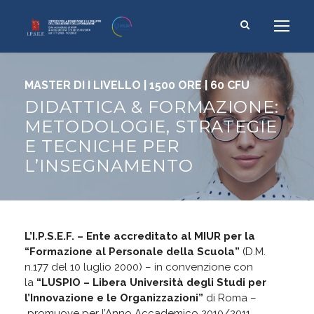
MASTER DI I LIVELLO | 1500 ORE | 60 CFU
DIDATTICA & FORMAZIONE:
METODOLOGIE, STRATEGIE
E TECNICHE PER
L’INSEGNAMENTO
L’I.P.S.E.F. – Ente accreditato al MIUR per la
“Formazione al Personale della Scuola”
(D.M.
n.177 del 10 luglio 2000) – in convenzione con
la
“LUSPIO – Libera Università degli Studi per
l’Innovazione e le Organizzazioni”
di Roma –
promuove per l’Anno Accademico 2010/2011