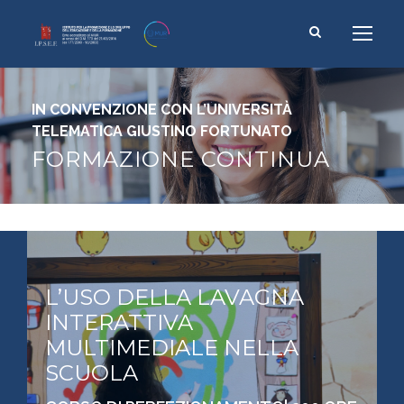
IN CONVENZIONE CON L’UNIVERSITÀ
TELEMATICA GIUSTINO FORTUNATO
FORMAZIONE CONTINUA
L’USO DELLA LAVAGNA
INTERATTIVA
MULTIMEDIALE NELLA
SCUOLA