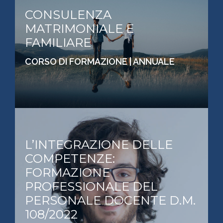
CONSULENZA
MATRIMONIALE E
FAMILIARE
CORSO DI FORMAZIONE | ANNUALE
L’INTEGRAZIONE DELLE
COMPETENZE:
FORMAZIONE
PROFESSIONALE DEL
PERSONALE DOCENTE D.M.
108/2022