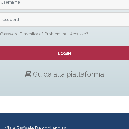
Password Dimenticata? Problemi nell’Accesso?
LOGIN
Guida alla piattaforma
to per la Promozione e lo Sviluppo dell’Educazione e della For
Viale Raffaele Delcogliano 12