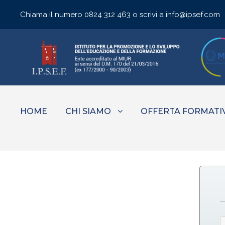
Chiama il numero
0824 312 463
o scrivi a
info@ipsef.com
HOME
CHI SIAMO
OFFERTA FORMATI