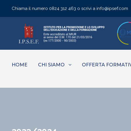
Chiama il numero
0824 312 463
o scrivi a
info@ipsef.com
HOME
CHI SIAMO
OFFERTA FORMATI