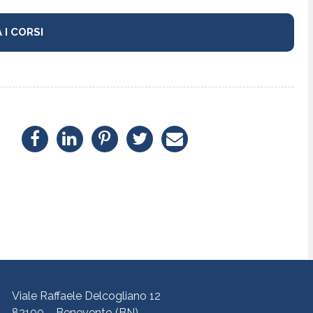
Viale Raffaele Delcogliano 12
82100 – Benevento (BN)