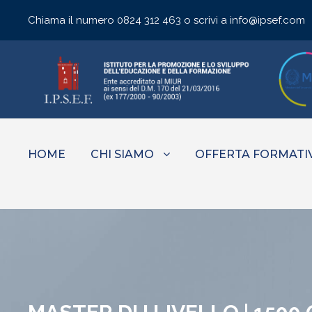
Chiama il numero
0824 312 463
o scrivi a
info@ipsef.com
HOME
CHI SIAMO
OFFERTA FORMATI