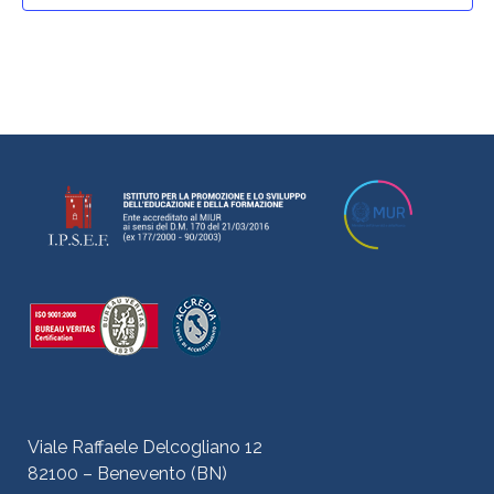
N
a
v
i
g
a
t
i
o
n
Viale Raffaele Delcogliano 12
82100 – Benevento (BN)