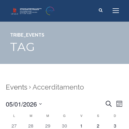
TRIBE_EVENTS
TAG
Events
Accerditamento
E
05/01/2026
E
S
M
e
v
v
o
S
a
C
L
M
M
G
V
S
D
e
n
e
e
r
t
n
a
c
l
0
0
0
0
0
0
0
27
28
29
30
1
2
3
n
h