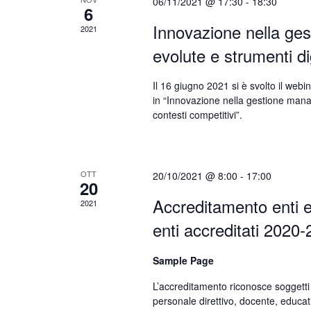
h
06/11/2021 @ 17:30
-
18:30
6
E
Innovazione nella ge
2021
v
a
e
evolute e strumenti dig
n
n
Il 16 giugno 2021 si è svolto il webi
t
in “Innovazione nella gestione manag
s
d
contesti competitivi”.
b
y
V
K
OTT
20/10/2021 @ 8:00
-
17:00
e
20
i
y
Accreditamento enti e
2021
w
enti accreditati 2020
e
o
r
Sample Page
w
d
L’accreditamento riconosce soggetti 
.
personale direttivo, docente, educati