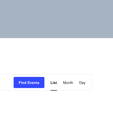
E
Find Events
List
Month
Day
v
e
n