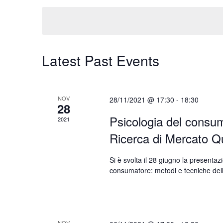
K
n
e
e
l
y
t
e
w
c
Latest Past Events
o
s
t
r
d
d
S
a
.
NOV
28/11/2021 @ 17:30
-
18:30
t
28
S
e
Psicologia del consum
e
2021
e
.
Ricerca di Mercato Qu
a
a
r
Si è svolta il 28 giugno la presentaz
c
r
consumatore: metodi e tecniche della
h
f
c
o
r
NOV