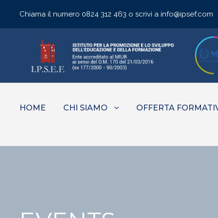
Chiama il numero
0824 312 463
o scrivi a
info@ipsef.com
HOME
CHI SIAMO
OFFERTA FORMATI