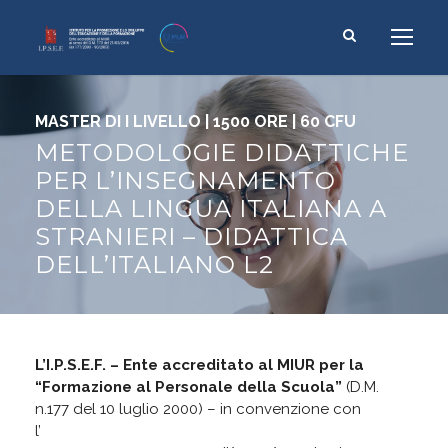
MASTER DI I LIVELLO | 1500 ORE | 60 CFU
METODOLOGIE DIDATTICHE
PER L’INSEGNAMENTO
DELLA LINGUA ITALIANA A
STRANIERI – DIDATTICA
DELL’ITALIANO L2
L’I.P.S.E.F. – Ente accreditato al MIUR per la
“Formazione al Personale della Scuola”
(D.M.
n.177 del 10 luglio 2000) – in convenzione con
l’
Università Telematica Giustino