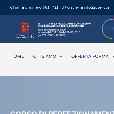
Chiama il numero
0824 312 463
o scrivi a
info@ipsef.com
HOME
CHI SIAMO
OFFERTA FORMATI