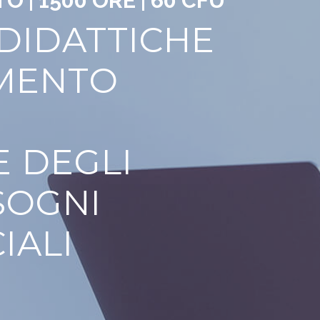
 | 1500 ORE | 60 CFU
DIDATTICHE
AMENTO
E
E DEGLI
SOGNI
IALI