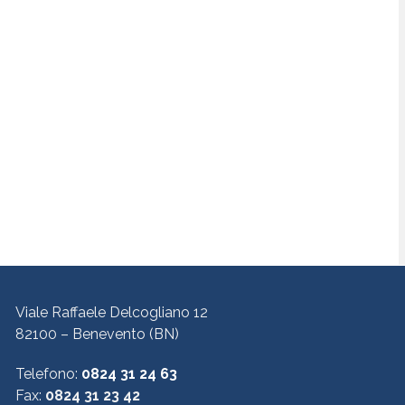
Viale Raffaele Delcogliano 12
82100 – Benevento (BN)
Telefono:
0824 31 24 63
Fax:
0824 31 23 42