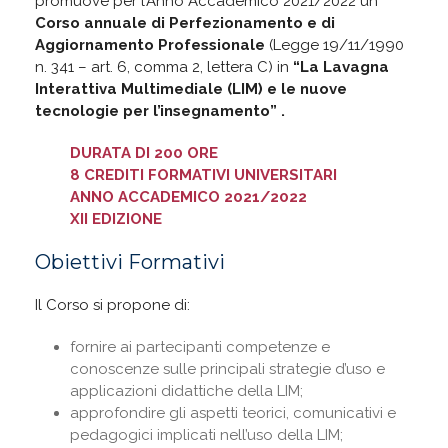
promuove per l’Anno Accademico 2021/2022 un
Corso annuale di Perfezionamento e di
Aggiornamento Professionale
(Legge 19/11/1990
n. 341 – art. 6, comma 2, lettera C) in
“La Lavagna
Interattiva Multimediale (LIM) e le nuove
tecnologie per l’insegnamento” .
DURATA DI 200 ORE
8 CREDITI FORMATIVI UNIVERSITARI
ANNO ACCADEMICO 2021/2022
XII EDIZIONE
Obiettivi Formativi
Il Corso si propone di:
fornire ai partecipanti competenze e
conoscenze sulle principali strategie d’uso e
applicazioni didattiche della LIM;
approfondire gli aspetti teorici, comunicativi e
pedagogici implicati nell’uso della LIM;