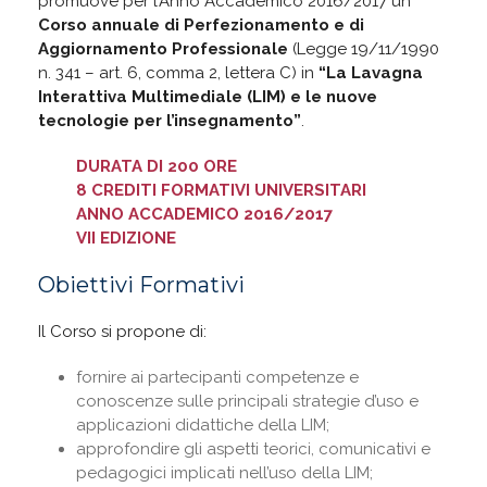
promuove per l’Anno Accademico 2016/2017 un
Corso annuale di Perfezionamento e di
Aggiornamento Professionale
(Legge 19/11/1990
n. 341 – art. 6, comma 2, lettera C) in
“La Lavagna
Interattiva Multimediale (LIM) e le nuove
tecnologie per l’insegnamento”
.
DURATA DI 200 ORE
8 CREDITI FORMATIVI UNIVERSITARI
ANNO ACCADEMICO 2016/2017
VII EDIZIONE
Obiettivi Formativi
Il Corso si propone di:
fornire ai partecipanti competenze e
conoscenze sulle principali strategie d’uso e
applicazioni didattiche della LIM;
approfondire gli aspetti teorici, comunicativi e
pedagogici implicati nell’uso della LIM;