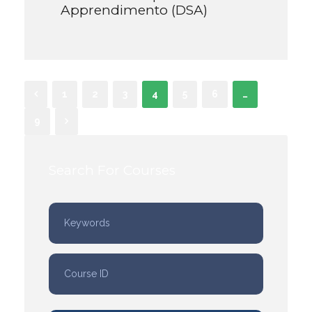
Apprendimento (DSA)
1
2
3
4
5
6
…
9
Search For Courses