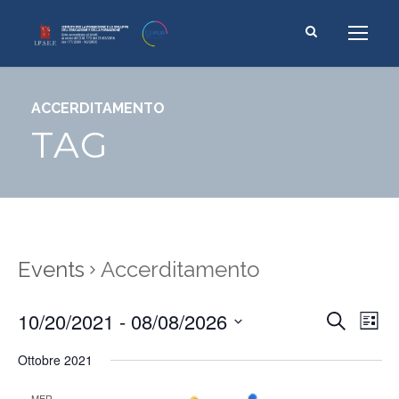
ACCERDITAMENTO
TAG
Events
Accerditamento
E
10/20/2021
 - 
08/08/2026
E
S
L
e
v
v
i
S
a
e
Ottobre 2021
s
e
e
r
t
n
c
l
n
MER