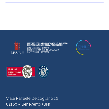
N
a
v
i
g
a
t
i
o
n
Viale Raffaele Delcogliano 12
82100 – Benevento (BN)