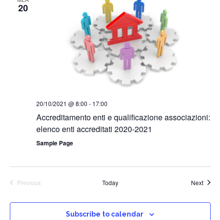
h
t
e
20
t
V
c
s
t
i
d
S
e
a
w
e
t
s
a
e
N
r
.
a
c
v
20/10/2021 @ 8:00
-
17:00
h
i
Accreditamento enti e qualificazione associazioni:
a
g
elenco enti accreditati 2020-2021
a
n
t
Sample Page
d
i
V
o
i
n
Event
Previous
Today
Next
e
Events
w
Subscribe to calendar
s