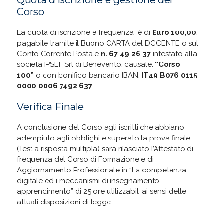
Quota d’iscrizione e gestione del
Corso
La quota di iscrizione e frequenza è di
Euro 100,00
,
pagabile tramite il Buono CARTA del DOCENTE o sul
Conto Corrente Postale
n. 67 49 26 37
intestato alla
società IPSEF Srl di Benevento, causale:
“Corso
100”
o con bonifico bancario IBAN:
IT49 B076 0115
0000 0006 7492 637
.
Verifica Finale
A conclusione del Corso agli iscritti che abbiano
adempiuto agli obblighi e superato la prova finale
(Test a risposta multipla) sarà rilasciato l’Attestato di
frequenza del Corso di Formazione e di
Aggiornamento Professionale in “La competenza
digitale ed i meccanismi di insegnamento
apprendimento” di 25 ore utilizzabili ai sensi delle
attuali disposizioni di legge.