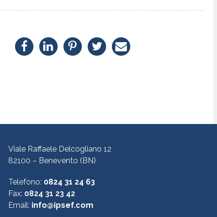
Viale Raffaele Delcogliano 12
82100 – Benevento (BN)
Telefono:
0824 31 24 63
Fax:
0824 31 23 42
Email:
info@ipsef.com