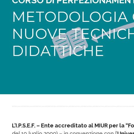
CORSO DI PERFEZIONAMENT
METODOLOGIA C
NUOVE TECNIC
DIDATTICHE
L’I.P.S.E.F. – Ente accreditato al MIUR per la 
del 10 luglio 2000) – in convenzione con l’
Univer