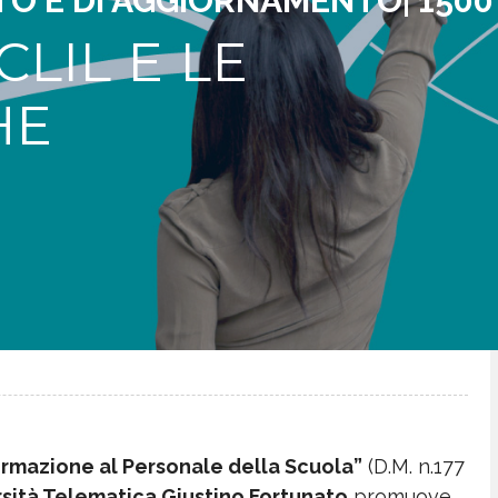
O E DI AGGIORNAMENTO| 1500
LIL E LE
HE
“Formazione al Personale della Scuola”
(D.M. n.177
sità Telematica Giustino Fortunato
promuove