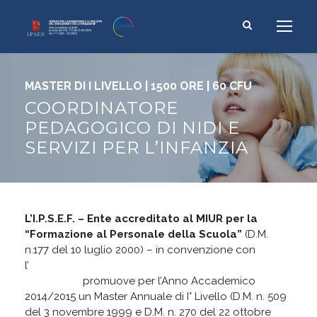
MASTER DI I LIVELLO | 1500 ORE | 60 CFU
COORDINATORE
PEDAGOGICO DI NIDI E
SERVIZI PER L’INFANZIA
L’I.P.S.E.F. – Ente accreditato al MIUR per la
“Formazione al Personale della Scuola”
(D.M.
n.177 del 10 luglio 2000) – in convenzione con
l’
Università Telematica Giustino
Fortunato
promuove per l’Anno Accademico
2014/2015 un Master Annuale di I° Livello
(D.M. n. 509
del 3 novembre 1999 e D.M. n. 270 del 22 ottobre