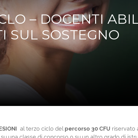
CICLO – DOCENTI ABIL
TI SUL SOSTEGNO
ESIONI
al terzo ciclo del
percorso 30 CFU
riservato a
 su una classe di concorso o su un altro grado di ist