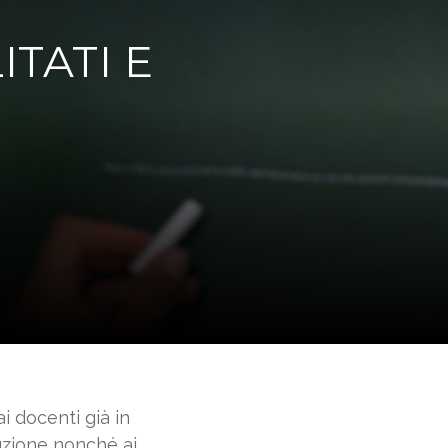
ITATI E
i docenti già in
ruzione nonché ai