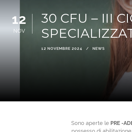
30 CFU – III 
12
SPECIALIZZA
NOV
12 NOVEMBRE 2024
NEWS
Sono aperte le
PRE -AD
possesso di abilitazione