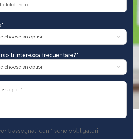
a*
rso ti interessa frequentare?*
contrassegnati con * sono obbligatori