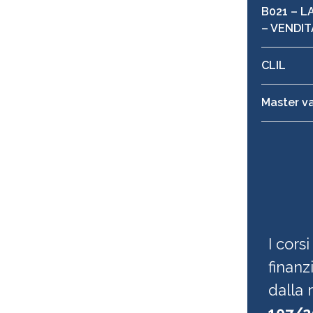
B021 – 
– VENDIT
CLIL
Master val
I cors
finanz
dalla 