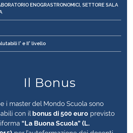
LABORATORIO ENOGRASTRONOMICI, SETTORE SALA
A
utabili I° e II° livello
Il Bonus
i e i master del Mondo Scuola sono
iabili con il
bonus di 500 euro
previsto
riforma
“La Buona Scuola” (L.