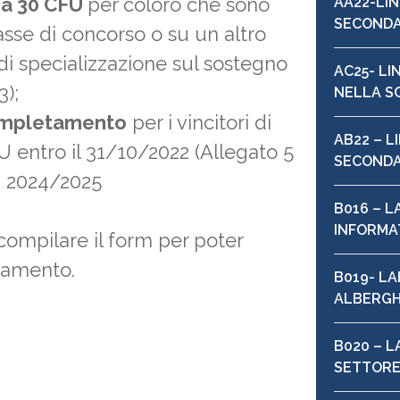
a 30 CFU
per coloro che sono
AA22-LI
SECONDAR
asse di concorso o su un altro
di specializzazione sul sostegno
AC25- L
3);
NELLA S
completamento
per i vincitori di
AB22 – L
 entro il 31/10/2022 (Allegato 5
SECONDAR
A. 2024/2025
B016 – L
INFORMA
 compilare il form per poter
namento.
B019- LA
ALBERGH
B020 – 
SETTORE