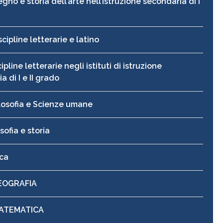
gno e storia dell’arte nell’istruzione secondaria di I
o
scipline letterarie e latino
pline letterarie negli istituti di istruzione
a di I e II grado
losofia e Scienze umane
sofia e storia
ica
GEOGRAFIA
MATEMATICA