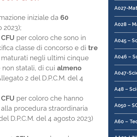
A027-Mat
mazione iniziale da
60
A028 – M
o 2023);
0 CFU
per coloro che sono in
A045 – S
ifica classe di concorso e di
tre
 maturati negli ultimi cinque
A046 – S
e non statali, di cui
almeno
A047-Sci
llegato 2 del D.P.C.M. del 4
A48 – Sci
0 CFU
per coloro che hanno
A050 – S
 alla procedura straordinaria
del D.P.C.M. del 4 agosto 2023)
A60 – Tec