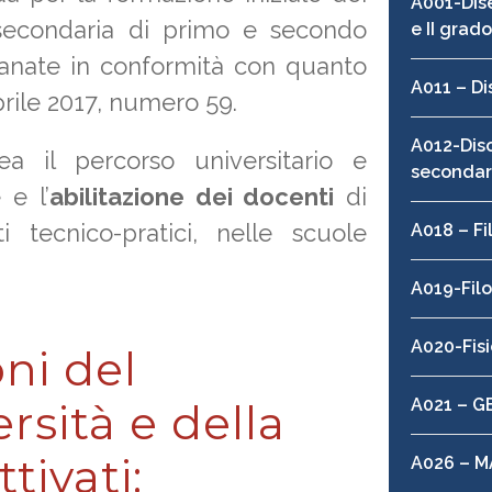
A001-Dise
secondaria di primo e secondo
e II grad
manate in conformità con quanto
A011 – Di
aprile 2017, numero 59.
A012-Disci
a il percorso universitario e
secondari
 e l’
abilitazione dei docenti
di
 tecnico-pratici, nelle scuole
A018 – Fi
A019-Filo
A020-Fis
ni del
A021 – 
rsità e della
tivati:
A026 – 