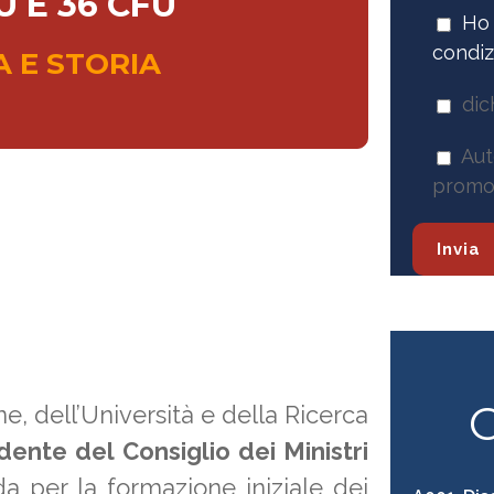
U E 36 CFU
Ho 
condiz
IA E STORIA
dic
Aut
promoz
C
one, dell’Università e della Ricerca
ente del Consiglio dei Ministri
a per la formazione iniziale dei